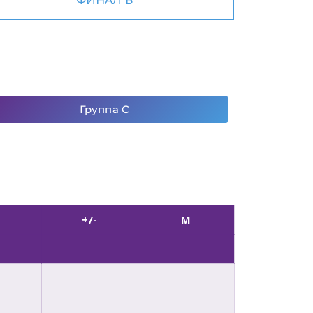
Группа C
+/-
М