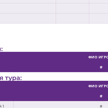
:
ФИО ИГР
#
 тура:
ФИО ИГР
#
 1
#